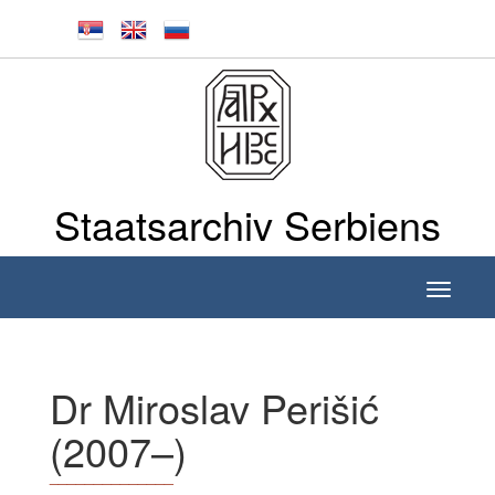
Staatsarchiv Serbiens
Toggle
navigati
Dr Miroslav Perišić
(2007–)
______________