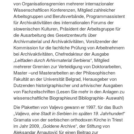
von Organisationsgremien mehrerer internazionaler
Wissenschaftlicen Konferenzen, Mitglied zahlreicher
Arbeitsgruppen und Berufsverbände, Programmassistent
für Archivaktivitäten des internationalen Forums der
slowenischen Kulturen, Präsident der Arbeitsgruppe für
die Ausarbeitung des Gesetzentwurfs über
Archivmaterial und Archivaktivitäten, Vorsitzender der
Kommission fur die fachliche Prüfung von Arbeitnehmern
bei Archivaktivitäten, Chefredakteur der Ausgabe
„
Leitfaden durch Arhivmaterial Serbiens
“, Mitglied
mehrerer Gremien zur Verteidigung von Doktorarbeiten,
Master –und Masterarbeiten an der Philosophischen
Fakultät an der Universität Belgrad, Herausgeber von
Dutzenden historigraphischer und arhivischer Ausgaben
von Fachzeitschriften (Lesen Sie mehr in den Anlagen zu
wissenschaftliche Biographieund Bibliographie- Auswahl)
Die Plaketten von Valjevo gewann er 1997. für das Buch
„
Valjevo, eine Stadt in Serbien im späten 19. Jahrhundert
“
Gramata von der serbischen orthodoxen Kirche in Triest
im Jahr 2009, „Goldene Archive“, der Stiftung von
Aleksandar Arnautović für einen Beitrag zur