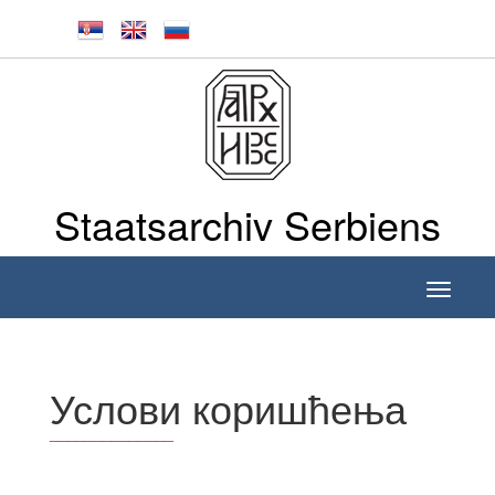
Staatsarchiv Serbiens
Toggle
navigati
Услови коришћења
______________