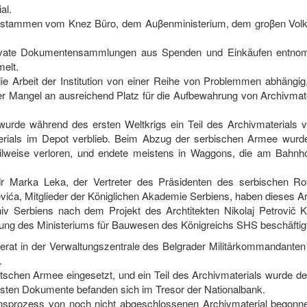
al.
stammen vom Knez Büro, dem Auβenministerium, dem groβen Volks
ivate Dokumentensammlungen aus Spenden und Einkäufen entnom
elt.
e Arbeit der Institution von einer Reihe von Problemmen abhängig
der Mangel an ausreichend Platz für die Aufbewahrung von Archivmat
wurde während des ersten Weltkrigs ein Teil des Archivmaterials 
erials im Depot verblieb. Beim Abzug der serbischen Armee wurd
, teilweise verloren, und endete meistens in Waggons, die am Bahnh
 Marka Leka, der Vertreter des Präsidenten des serbischen Ro
vića, Mitglieder der Königlichen Akademie Serbiens, haben dieses Ar
 Serbiens nach dem Projekt des Archtitekten Nikolaj Petrovič K
teilung des Ministeriums für Bauwesen des Königreichs SHS beschäftig
erat in der Verwaltungszentrale des Belgrader Militärkommandanten
.
chen Armee eingesetzt, und ein Teil des Archivmaterials wurde de
igsten Dokumente befanden sich im Tresor der Nationalbank.
onsprozess von noch nicht abgeschlossenen Archivmaterial begonn