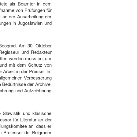
eitete als Beamter in dem
Aufnahme von Prüfungen für
ar an der Ausarbeitung der
nungen in Jugoslawien und
n Beograd. Am 30. Oktober
, Regisseur und Redakteur
riffen werden mussten, um
z und mit dem Schutz von
e Arbeit in der Presse. Im
 allgemeinen Verbesserung
e Bedürfnisse der Archive,
ewahrung und Aufzeichnung
 Slawistik und klasische
essor für Literatur an der
eiungskomitee an, dass er
m Professor der Belgrader