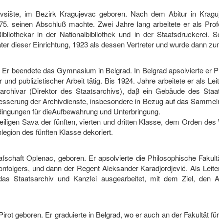
sište, im Bezirk Kragujevac geboren. Nach dem Abitur in Kraguj
875. seinen Abschluß machte. Zwei Jahre lang arbeitete er als Pro
liothekar in der Nationalbibliothek und in der Staatsdruckerei. S
äter dieser Einrichtung, 1923 als dessen Vertreter und wurde dann zu
 Er beendete das Gymnasium in Belgrad. In Belgrad apsolvierte er P
und publizistischer Arbeit tätig. Bis 1924. Jahre arbeitete er als Le
sarchivar (Direktor des Staatsarchivs), daβ ein Gebäude des Staat
besserung der Archivdienste, insbesondere in Bezug auf das Sammel
dingungen für dieAufbewahrung und Unterbringung.
iligen Sava der fünften, vierten und dritten Klasse, dem Orden des 
egion des fünften Klasse dekoriert.
fschaft Oplenac, geboren. Er apsolvierte die Philosophische Fakultä
ronfolgers, und dann der Regent Aleksander Karadjordjević. Als Leite
s Staatsarchiv und Kanzlei ausgearbeitet, mit dem Ziel, den Ar
rot geboren. Er graduierte in Belgrad, wo er auch an der Fakultät für