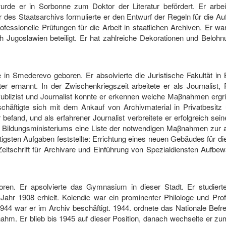
wurde er in Sorbonne zum Doktor der Literatur befördert. Er arb
r des Staatsarchivs formulierte er den Entwurf der Regeln für die 
fessionelle Prüfungen für die Arbeit in staatlichen Archiven. Er w
h Jugoslawien beteiligt. Er hat zahlreiche Dekorationen und Beloh
 in Smederevo geboren. Er absolvierte die Juristische Fakultät i
r ernannt. In der Zwischenkriegszeit arbeitete er als Journalist
ublizist und Journalist konnte er erkennen welche Маβnahmen erg
schäftigte sich mit dem Ankauf von Archivmaterial in Privatbesit
befand, und als erfahrener Journalist verbreitete er erfolgreich sein
des Bildungsministeriums eine Liste der notwendigen Maβnahmen zur
htigsten Aufgaben feststellte: Errichtung eines neuen Gebäudes für di
Zeitschrift für Archivare und Einführung von Spezialdiensten Aufb
ren. Er apsolvierte das Gymnasium in dieser Stadt. Er studierte
 Jahr 1908 erhielt. Kolendic war ein prominenter Philologe und Prof
944 war er im Archiv beschäftigt. 1944. ordnete das Nationale Befr
hm. Er blieb bis 1945 auf dieser Position, danach wechselte er zu