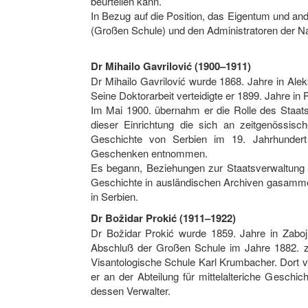
beurteilen kann.
In Bezug auf die Position, das Eigentum und ande
(Großen Schule) und den Administratoren der Nat
Dr Mihailo Gavrilović (1900–1911)
Dr Mihailo Gavrilović wurde 1868. Jahre in Ale
Seine Doktorarbeit verteidigte er 1899. Jahre in
Im Mai 1900. übernahm er die Rolle des Staats
dieser Einrichtung die sich an zeitgenössisc
Geschichte von Serbien im 19. Jahrhunder
Geschenken entnommen.
Es begann, Beziehungen zur Staatsverwaltung 
Geschichte in ausländischen Archiven gasammelt
in Serbien.
Dr Božidar Prokić (1911–1922)
Dr Božidar Prokić wurde 1859. Jahre in Zabo
Abschluß der Großen Schule im Jahre 1882. z
Visantologische Schule Karl Krumbacher. Dort ve
er an der Abteilung für mittelalteriche Gesch
dessen Verwalter.