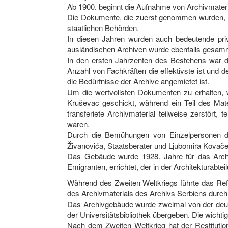
Ab 1900. beginnt die Aufnahme von Archivmateri
Die Dokumente, die zuerst genommen wurden, 
staatlichen Behörden.
In diesen Jahren wurden auch bedeutende pr
ausländischen Archiven wurde ebenfalls gesamm
In den ersten Jahrzenten des Bestehens war di
Anzahl von Fachkräften die effektivste ist und 
die Bedürfnisse der Archive angemietet ist.
Um die wertvollsten Dokumenten zu erhalten, 
Kruševac geschickt, während ein Teil des Mat
transferiete Archivmaterial teilweise zerstört
waren.
Durch die Bemühungen von Einzelpersonen dr
Živanovića, Staatsberater und Ljubomira Kovače
Das Gebäude wurde 1928. Jahre für das Archiv
Emigranten, errichtet, der in der Architekturab
Während des Zweiten Weltkriegs führte das Ref
des Archivmaterials des Archivs Serbiens durch
Das Archivgebäude wurde zweimal von der deuts
der Universitätsbibliothek übergeben. Die wicht
Nach dem Zweiten Weltkrieg hat der Restituti