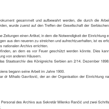
r Dokument gesammelt und aufbewahrt werden, die durch die Arbeit
rden, wurde zuerst auf den Treffen der Gesellschaft der Serbischen 
e Zeitungen einen Artikel, in dem die Notwendigkeit der Einrichtung ei
gen aus den neueren zu streichen und aufrechtzuerhalten, ist es erf
nationalen Archivs errichten.
inden, an dem es vor Feuer geschützt werden könnte. Dies kann
nung von anderen Häusern.
as Staatsarchiv des Königreichs Serbien am 2/14. Dezember 1898.
rbiens begann seine Arbeit im Jahre 1900.
r dr Mihailo Gavrilović, der an der Organisation der Einrichtung 
ersonal des Archivs aus Sekretär Milenko Rančić und zwei Schrifst
.