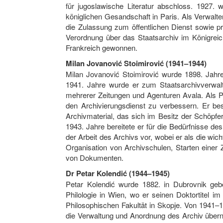
für jugoslawische Literatur abschloss. 1927. 
königlichen Gesandschaft in Paris. Als Verwalte
die Zulassung zum öffentlichen Dienst sowie pro
Verordnung über das Staatsarchiv im Königreic
Frankreich gewonnen.
Milan Jovanović Stoimirović (1941–1944)
Milan Jovanović Stoimirović wurde 1898. Jahre
1941. Jahre wurde er zum Staatsarchivverwalte
mehrerer Zeitungen und Agenturen Avala. Als P
den Archivierungsdienst zu verbessern. Er be
Archivmaterial, das sich im Besitz der Schöpfer 
1943. Jahre bereitete er für die Bedürfnisse 
der Arbeit des Archivs vor, wobei er als die wic
Organisation von Archivschulen, Starten einer 
von Dokumenten.
Dr Petar Kolendić (1944–1945)
Petar Kolendić wurde 1882. in Dubrovnik gebo
Philologie in Wien, wo er seinen Doktortitel im
Philosophischen Fakultät in Skopje. Von 1941–1
die Verwaltung und Anordnung des Archiv überna