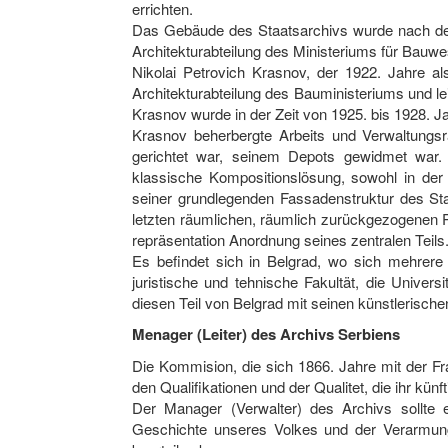
errichten.
Das Gebäude des Staatsarchivs wurde nach dem P
Architekturabteilung des Ministeriums für Bauw
Nikolai Petrovich Krasnov, der 1922. Jahre als
Architekturabteilung des Bauministeriums und l
Krasnov wurde in der Zeit von 1925. bis 1928. 
Krasnov beherbergte Arbeits und Verwaltung
gerichtet war, seinem Depots gewidmet war.
klassische Kompositionslösung, sowohl in de
seiner grundlegenden Fassadenstruktur des Staat
letzten räumlichen, räumlich zurückgezogenen P
repräsentation Anordnung seines zentralen Teils
Es befindet sich in Belgrad, wo sich mehrere
juristische und tehnische Fakultät, die Univers
diesen Teil von Belgrad mit seinen künstlerisc
Menager (Leiter) des Archivs Serbiens
Die Kommision, die sich 1866. Jahre mit der Fr
den Qualifikationen und der Qualitet, die ihr künf
Der Manager (Verwalter) des Archivs sollte 
Geschichte unseres Volkes und der Verarmung 