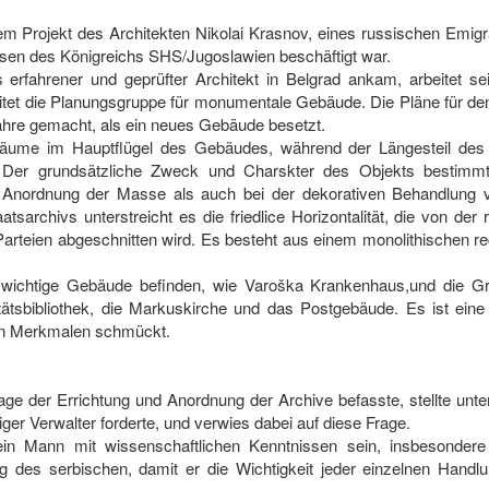
rojekt des Architekten Nikolai Krasnov, eines russischen Emigrant
esen des Königreichs SHS/Jugoslawien beschäftigt war.
 erfahrener und geprüfter Architekt in Belgrad ankam, arbeitet se
eitet die Planungsgruppe für monumentale Gebäude. Die Pläne für de
Jahre gemacht, als ein neues Gebäude besetzt.
sräume im Hauptflügel des Gebäudes, während der Längesteil de
 Der grundsätzliche Zweck und Charskter des Objekts bestimmte
r Anordnung der Masse als auch bei der dekorativen Behandlung 
sarchivs unterstreicht es die friedlice Horizontalität, die von de
arteien abgeschnitten wird. Es besteht aus einem monolithischen rec
.
 wichtige Gebäude befinden, wie Varoška Krankenhaus,und die Grun
itätsbibliothek, die Markuskirche und das Postgebäude. Es ist eine
hen Merkmalen schmückt.
age der Errichtung und Anordnung der Archive befasste, stellte unt
tiger Verwalter forderte, und verwies dabei auf diese Frage.
ein Mann mit wissenschaftlichen Kenntnissen sein, insbesonder
des serbischen, damit er die Wichtigkeit jeder einzelnen Handl