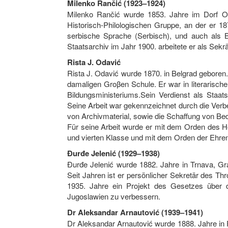
Milenko Rančić (1923–1924)
Milenko Rančić wurde 1853. Jahre im Dorf Ov
Historisch-Philologischen Gruppe, an der er 1
serbische Sprache (Serbisch), und auch als Bib
Staatsarchiv im Jahr 1900. arbeitete er als Sekr
Rista J. Odavić
Rista J. Odavić wurde 1870. in Belgrad geboren.
damaligen Groβen Schule. Er war in literarischer 
Bildungsministeriums.Sein Verdienst als Staat
Seine Arbeit war gekennzeichnet durch die Ver
von Archivmaterial, sowie die Schaffung von Be
Für seine Arbeit wurde er mit dem Orden des He
und vierten Klasse und mit dem Orden der Ehrenl
Đurđe Jelenić (1929–1938)
Đurđe Jelenić wurde 1882. Jahre in Trnava, Gra
Seit Jahren ist er persönlicher Sekretär des Th
1935. Jahre ein Projekt des Gesetzes über da
Jugoslawien zu verbessern.
Dr Aleksandar Arnautović (1939–1941)
Dr Aleksandar Arnautović wurde 1888. Jahre in Pi