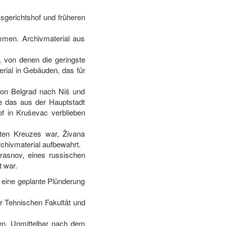
gerichtshof und früheren
men. Archivmaterial aus
, von denen die geringste
erial in Gebäuden, das für
von Belgrad nach Niš und
e das aus der Hauptstadt
of in Kruševac verblieben
ten Kreuzes war, Živana
chivmaterial aufbewahrt.
rasnov, eines russischen
t war.
 eine geplante Plünderung
r Tehnischen Fakultät und
en. Unmittelbar nach dem