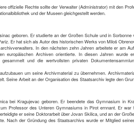
re offizielle Rechte sollte der Verwalter (Administrator) mit den Pr
ionalbibliothek und der Museen gleichgestellt werden.
ksinac geboren. Er studierte an der Großen Schule und in Sorbonne 
 Pariz. Er hat sich als Autor des historischen Werks von Miloš Obren
archivverwalters. In den nächsten zehn Jahren arbeitete er am Au
hen europäischen Archiven orientierte. In diesen Jahren wurde er
t gesammelt und die wertvollsten privaten Dokumentensammlu
aufzubauen um seine Archivmaterial zu übernehmen. Archivmaterial
. Seine Arbeit an der Organisation des Staatsarchiv legte den Gruns
jnica bei Kragujevac geboren. Er beendete das Gymnasium in Kr
um Professor des Unteren Gymnasiums in Pirot ernnant. Er war 
rteidigte er seine Doktorarbeit über Jovan Skilica, und an der Große
ichte. Nach der Gründung des Staatsarchivs wurde er Mitglied se