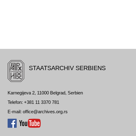
STAATSARCHIV SERBIENS
Karnegijeva 2, 11000 Belgrad, Serbien
Telefon: +381 11 3370 781
E-mail: office@archives.org.rs