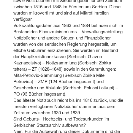
sowie Notizbüchern mit Steuerangaben für den Zeitraum
zwischen 1816 und 1848 im Fürstentum Serbien. Diese
wurden mikroverfilmt und sind auf Mikrofilmrollen
verfügbar.
Volkszählungsdaten aus 1863 und 1884 befinden sich im
Bestand des Finanzministeriums – Verwaltungsabteilung
Notizbücher und andere Steuer- und Finanzbücher
wurden von der serbischen Regierung hergestellt, um
etliche Gebühren einzuziehen. Sie werden im Bestand
der Hauptkreisfinanzkasse (Serbisch: Glavno
Kaznacejstvo) – Notizsammlung (Serbisch: Zbirka
teftera) – ZT (1828–1848) sowie in den Sammlungen:
Mita-Petrovic-Sammlung (Serbisch Zbirka Mite
Petrovica) – ZMP (124 Bücher insgesamt) und
Geschenke und Abkäufe (Serbisch: Pokloni i otkupi) –
PO (93 Bücher insgesamt).
Das älteste Notizbuch reicht bis ins 1816 zurück, und die
meisten verfügbaren Notizbücher stammen aus dem
Zeitraum zwischen 1930 und 1839.
Sind Geburts-, Hochzeits- und Todesurkunden im
Serbischen Staatsarchiv aufbewahrt?
Nein. Für die Aufbewahrung dieser Dokumente sind die