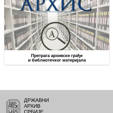
Претрага архивске грађе
и библиотечког материјала
ДРЖАВНИ
АРХИВ
СРБИЈЕ