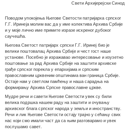
Свети Архијерејски Синод
Поводом упокојења Његове Светости патријарха српског
Г.Г. Иринеја молим вас да у име колектива Архива Србије
и у моје лично име примите изразе искреног дубоког
саучешћа.
Његова Светост патријарх српски Г.Г. Иринеј био је
велики поштовалац Архива Србије и чест гост наше
установе. Посебно је изражавао интересовање и изузетно
поштовање за рад Архива Србије на заштити архивске
грађе српског порекла у епархијама и српским
православним црквеним општинама ван граница Србије.
Остаје нам у светлом памћењу и наша сарадња на
формирању Архива Српске православне цркве.
Мудре речи и савети Његове Светости увек су били
велика подршка нашем раду на заштити и очувању
архивског блага српског народа у земљи и иностранству.
Речи и лик Његове Светости остају трајно у сећању свих
нас који смо имали част да са њим разговарамо и увек
послушамо савет.