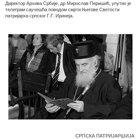
Директор Архива Србије, др Мирослав Перишић, упутио је
телеграм саучешћа поводом смрти Његове Светости
патријарха српског Г.Г. Иринеја.
СРПСКА ПАТРИЈАРШИЈА