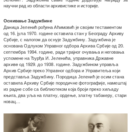
научни рад из области архивистике и историје.
Оснивање Задужбине
Даница Јеленић рођена Аћимовић је својим тестаментом
од 16. jула 1970. године оставила стан у Београду Архиву
Србије, с налогом да оснује Задужбину. Задужбина је
основана Одлуком Управног одбора Архива Србије од 20.
септембра 1994. године, ради трајног очувања и неговања
успомене на Ђурђа И. Јеленића, управника Државнe
архивe од 1929. до 1938. године. Задужбином управља
Архив Србије преко Управног одбора и Управитеља који
представља Задужбину. Породица Јеленић је осим стана
оставила Архиву Србије породичне фотографије, намештај
из радне собе са библиотеком која броји преко хиљаду
књига, два уља на платну, ордење, златну табакеру, стари
новац…