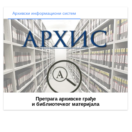
Архивски информациони систем
Претрага архивске грађе
и библиотечког материјала