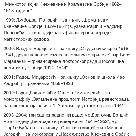
„Министри војни Кнежевине и Краљевине Србије 1862–
1918. године“
1999: Љубодраг Поповић – за књигу „Шематизам
Кнежевине Србије 1839–1851“; Сузана Рајић и Радомир
Поповићу – стипендије за суфинансирање израде
магистарских радова
2000: Владан Виријевић – за књигу „Студенички срез 1918-
1941, друштвено-економске и политичке прилике“; мр Боро
Мајаданац – финансирање докторског рада „Позоришна
политика у Србији 1914–1944“
2001: Радош Маџаревић – за књигу „Основна школа Иво
Андрић у Прањанима 1858–1998“.
2002: Горан Давидовић и Милош Тимотијевић – за
монографију „Затамњена прошлост. Историја равногораца
чачанског краја, књига 1, У пламену устанка: ратна 1941“
2003–2004: три равноправне награде: мр Драгомир Бонџић
– за студију „Београдски универзитет 1944–1952“, мр
Ђорђе Бубало – за књигу „Српски номици“ и мр Милош
Јагодић – за монографију „Насељавање Кнежевине Србије