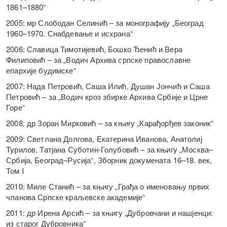
1861–1880“
2005: мр Слободан Селинић – за монографију „Београд
1960–1970. Снабдевање и исхрана“
2006: Славица Тимотијевић, Бошко Ђенић и Вера
Филиповић – за „Водич Архива српске православне
епархије будимске“
2007: Нада Петровић, Саша Илић, Душан Јончић и Саша
Петровић – за „Водич кроз збирке Архива Србије и Црне
Горе“
2008: др Зоран Мирковић – за књигу „Карађорђев законик“
2009: Светлана Долгова, Екатерина Иванова, Анатолиј
Турилов, Татјана Суботин-Голубовић – за књигу „Москва–
Србија, Београд–Русија“, Зборник докумената 16–18. век,
Том I
2010: Миле Станић – за књигу „Грађа о именовању првих
чланова Српске краљевске академије“
2011: др Ирена Арсић – за књигу „Дубровчани и нашјенци:
из старог Дубровника“