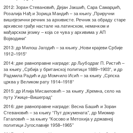
2012: Зоран Стевановић, Дејан Јакшић, Сара Самарџић,
Розалија Нађ и Зорица Мандић – за књигу „Приручни
вишејезични речник за архивисте. Речник за обраду старе
архивске грађе настале на латинском, немачком и
мађарском језику – која се чува у архивима у АП
Војводини“
2013: др Милош Јагодић – за књигу „Нови крајеви Србије
1912–1915“
2014: две равноправне награде: др Љубодраг П. Ристић –
за књигу „Србија у британској политици 1889–1903“, и др
Радмила Радић и др Момчило Исић – за књигу „Српска
црква у Великом рату 1914–1918“
2015: др Илија Мисаиловић – за књигу „Кремна, село на
путу Ужице–Вишеград“
2016: две равноправне награде: Весна Башић и Зоран
Стевановић – за књигу “Пут докумената”, др Миомир
Гаталовић – за књигу “Косово и Метохија у државној
политици Југославије 1958–1965”