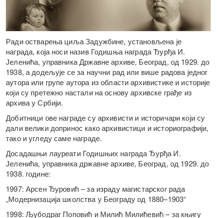
Ради остварења циља Задужбине, установљена је
награда, која носи назив Годишња награда Ђурђа И.
Јеленића, управника Државне архиве, Београд, од 1929. до
1938, а додељује се за научни рад или више радова једног
аутора или групе аутора из области архивистике и историје
који су претежно настали на основу архивске грађе из
архива у Србији.
Добитници ове награде су архивисти и историчари који су
дали велики допринос како архивистици и историографији,
тако и угледу саме награде.
Досадашњи лауреати Годишњих награда Ђурђа И.
Јеленића, управника државне архиве, Београд, од 1929. до
1938. године:
1997: Арсен Ђуровић – за израду магистарског рада
„Модернизација школства у Београду од 1880–1903“
1998: Љубодраг Поповић и Милић Милићевић – за књигу