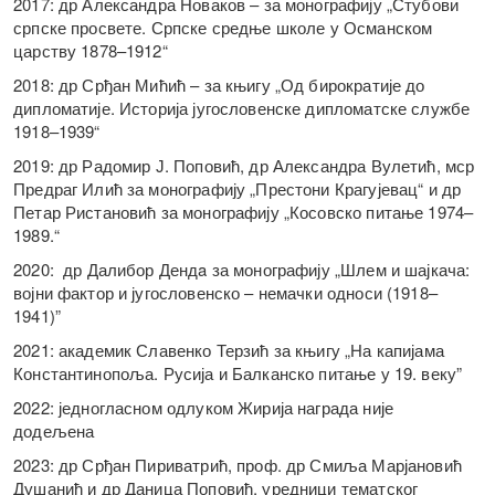
2017: др Александра Новаков – за монографију „Стубови
српске просвете. Српске средње школе у Османском
царству 1878–1912“
2018: др Срђан Мићић – за књигу „Од бирократије до
дипломатије. Историја југословенске дипломатске службе
1918–1939“
2019: др Радомир Ј. Поповић, др Александра Вулетић, мср
Предраг Илић за монографију „Престони Крагујевац“ и др
Петар Ристановић за монографију „Косовско питање 1974–
1989.“
2020: др Далибор Дендa за монографију „Шлем и шајкача:
војни фактор и југословенско – немачки односи (1918–
1941)”
2021: академик Славенко Терзић за књигу „На капијама
Константинопоља. Русија и Балканско питање у 19. веку”
2022: једногласном одлуком Жирија награда није
додељена
2023: др Срђан Пириватрић, проф. др Смиља Марјановић
Душанић и др Даница Поповић, уредници тематског