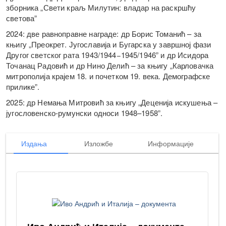
зборника „Свети краљ Милутин: владар на раскршћу
светова”
2024: две равноправне награде: др Борис Томанић – за
књигу „Преокрет. Југославија и Бугарска у завршној фази
Другог светског рата 1943/1944−1945/1946” и др Исидора
Точанац Радовић и др Нино Делић – за књигу „Карловачка
митрополија крајем 18. и почетком 19. века. Демографске
прилике”.
2025: др Немања Митровић за књигу „Деценија искушења –
југословенско-румунски односи 1948–1958”.
Издања
Изложбе
Информације