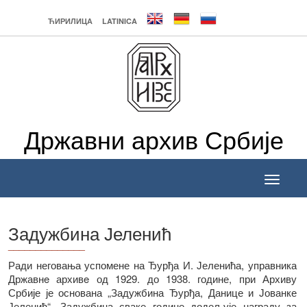
ЋИРИЛИЦА
LATINICA
Државни архив Србије
Toggle
navigati
Задужбина Јеленић
______________
Ради неговања успомене на Ђурђа И. Јеленића, управника
Државнe архивe од 1929. до 1938. године, при Архиву
Србије је основана „Задужбина Ђурђа, Данице и Јованке
Јеленић“. Задужбина сваке године додељује награду за