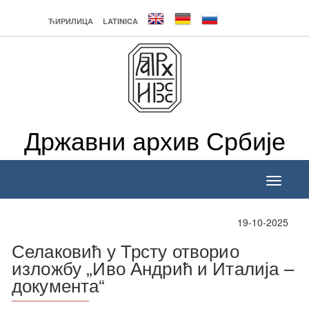
ЋИРИЛИЦА
LATINICA
Државни архив Србије
Toggle
navigati
19-10-2025
Селаковић у Трсту отворио
изложбу „Иво Андрић и Италија –
документа“
______________