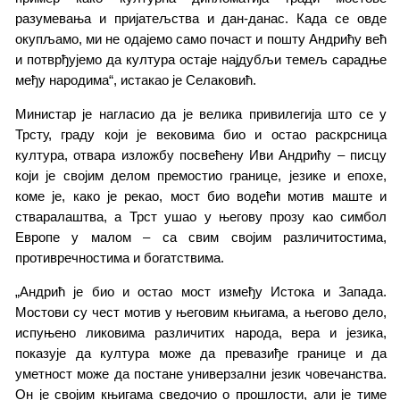
разумевања и пријатељства и дан-данас. Када се овде
окупљамо, ми не одајемо само почаст и пошту Андрићу већ
и потврђујемо да култура остаје најдубљи темељ сарадње
међу народима“, истакао је Селаковић.
Министар је нагласио да је велика привилегија што се у
Трсту, граду који је вековима био и остао раскрсница
култура, отвара изложбу посвећену Иви Андрићу – писцу
који је својим делом премостио границе, језике и епохе,
коме је, како је рекао, мост био водећи мотив маште и
стваралаштва, а Трст ушао у његову прозу као симбол
Европе у малом – са свим својим различитостима,
противречностима и богатствима.
„Андрић је био и остао мост између Истока и Запада.
Мостови су чест мотив у његовим књигама, а његово дело,
испуњено ликовима различитих народа, вера и језика,
показује да култура може да превазиђе границе и да
уметност може да постане универзални језик човечанства.
Он је својим књигама сведочио о прошлости, али је тиме