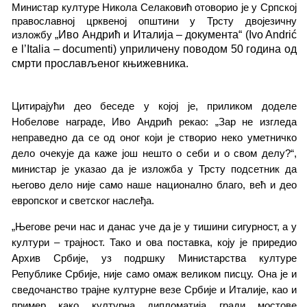
Министар културе Никола Селаковић отоворио је у Српској
православној црквеној општини у Трсту двојезичну
изложбу
„Иво Андрић и Италија – документа“ (Ivo Andrić
e l’Italia – documenti) уприличену поводом 50 година од
смрти прослављеног књижевника.
Цитирајући део беседе у којој је, приликом доделе
Нобелове награде, Иво Андрић рекао: „Зар не изгледа
неправедно да се од оног који је створио неко уметничко
дело очекује да каже још нешто о себи и о свом делу?“,
министар је указао да је изложба у Трсту подсетник да
његово дело није само наше национално благо, већ и део
европског и светског наслеђа.
„Његове речи нас и данас уче да је у тишини сигурност, а у
култури – трајност. Тако и ова поставка, коју је приредио
Архив Србије, уз подршку Министарства културе
Републике Србије, није само омаж великом писцу. Она је и
сведочанство трајне културне везе Србије и Италије, као и
пример како културна дипломатија гради мостове