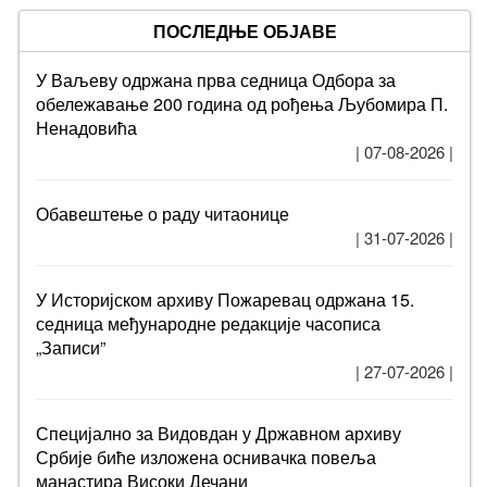
ПОСЛЕДЊЕ ОБЈАВЕ
У Ваљеву одржана прва седница Одбора за
обележавање 200 година од рођења Љубомира П.
Ненадовића
| 07-08-2026 |
Обавештење о раду читаонице
| 31-07-2026 |
У Историјском архиву Пожаревац одржана 15.
седница међународне редакције часописа
„Записи”
| 27-07-2026 |
Специјално за Видовдан у Државном архиву
Србије биће изложена оснивачка повеља
манастира Високи Дечани