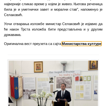
најверније сликао време у којем је живео. Његова реченица
била је и уметнички завет и морални став”, напоменуо је
Селаковић.
Уочи отварања изложбе министар Селаковић је изјавио да
ће након Трста изложба бити представљена и у другим
државама.
Оригинална вест преузета са сајта
Министарства културе