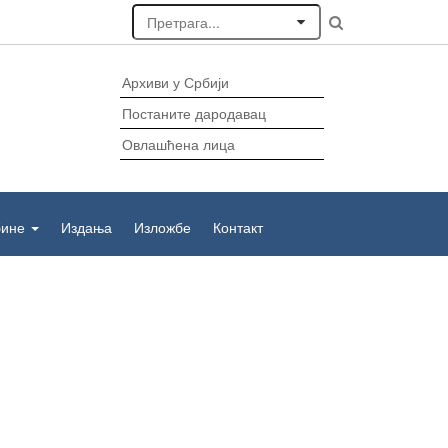
Архиви у Србији
Постаните дародавац
Овлашћена лица
бине
Издања
Изложбе
Контакт