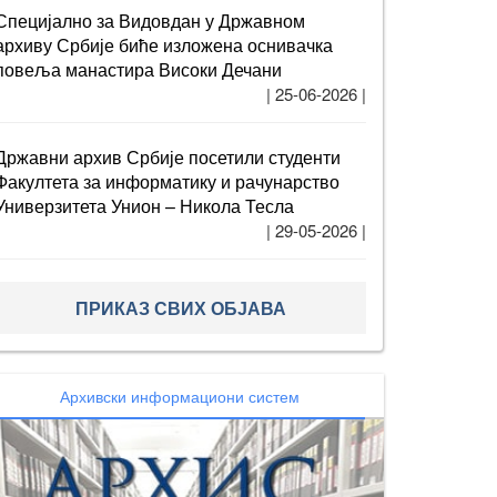
Специјално за Видовдан у Државном
архиву Србије биће изложена оснивачка
повеља манастира Високи Дечани
| 25-06-2026 |
Државни архив Србије посетили студенти
Факултета за информатику и рачунарство
Универзитета Унион – Никола Тесла
| 29-05-2026 |
ПРИКАЗ СВИХ ОБЈАВА
Архивски информациони систем