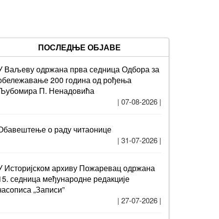
ПОСЛЕДЊЕ ОБЈАВЕ
У Ваљеву одржана прва седница Одбора за
обележавање 200 година од рођења
Љубомира П. Ненадовића
| 07-08-2026 |
Обавештење о раду читаонице
| 31-07-2026 |
У Историјском архиву Пожаревац одржана
15. седница међународне редакције
часописа „Записи”
| 27-07-2026 |