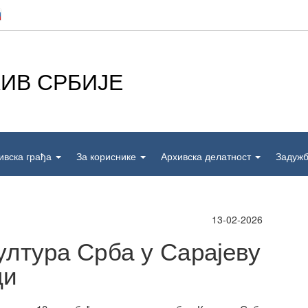
ИВ СРБИЈЕ
ивска грађа
За кориснике
Архивска делатност
Задуж
13-02-2026
лтура Срба у Сарајеву
ци