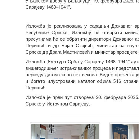
У Банском двору у Бањалуци, 19. фебруара 2026. г
Сарајеву 1468–1941”.
Изложба је реализована у сарадњи Државног ар
Републике Српске. Изложбу ће отворити минис
присутнима ће се обратити директори Државног 
Перишић и др Бојан Стојнић, министар за науч
Српске др Драга Мастиловић и министар просвјете
Изложба „Култура Срба у Сарајеву 1468–1941” ау
вишегодишњег истраживачког процеса и представља
периоду дугом скоро пет векова. Видео презентац
и богато илустровани каталог обима 516 стран
Перишић.
Изложба је први пут отворена 20. фебруара 202
Српске у Источном Сарајеву.