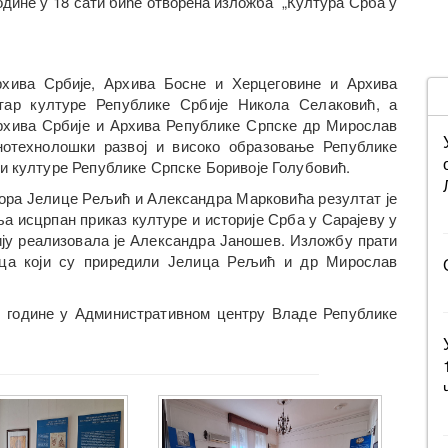
одине у 18 сати биће отворена изложба „Култура Срба у
хива Србије, Архива Босне и Херцеговине и Архива
тар културе Републике Србије Никола Селаковић, а
архива Србије и Архива Републике Српске др Мирослав
нотехнолошки развој и високо образовање Републике
 и културе Републике Српске Боривоје Голубовић.
тора Јелице Рељић и Александра Марковића резултат је
 исцрпан приказ културе и историје Срба у Сарајеву у
ију реализовала је Александра Јаношев. Изложбу прати
ица који су приредили Јелица Рељић и др Мирослав
5. године у Административном центру Владе Републике