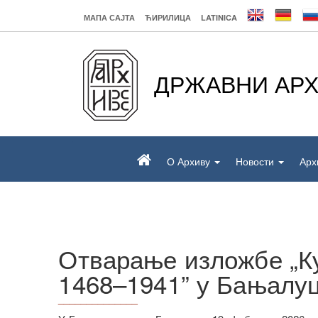
МАПА САЈТА
ЋИРИЛИЦА
LATINICA
ДРЖАВНИ АРХ
О Архиву
Новости
Арх
Отварање изложбе „Ку
1468–1941” у Бањалу
______________