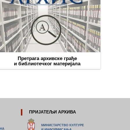
Претрага архивске грађе
и библиотечког материјала
ПРИЈАТЕЉИ АРХИВА
МИНИСТАРСТВО КУЛТУРЕ
ИНА
И ИНФОРМИСАЊА