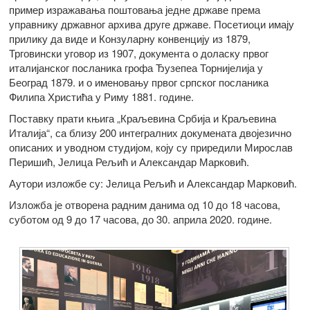
пример изражавања поштовања једне државе према
управнику државног архива друге државе. Посетиоци имају
прилику да виде и Конзуларну конвенцију из 1879,
Трговински уговор из 1907, документа о доласку првог
италијанског посланика грофа Ђузепеа Торнијелија у
Београд 1879. и о именовању првог српског посланика
Филипа Христића у Риму 1881. године.
Поставку прати књига „Краљевина Србија и Краљевина
Италија“, са близу 200 интегралних докумената двојезично
описаних и уводном студијом, коју су приредили Мирослав
Перишић, Јелица Рељић и Александар Марковић.
Аутори изложбе су: Јелица Рељић и Александар Марковић.
Изложба је отворена радним данима од 10 до 18 часова,
суботом од 9 до 17 часова, до 30. априла 2020. године.