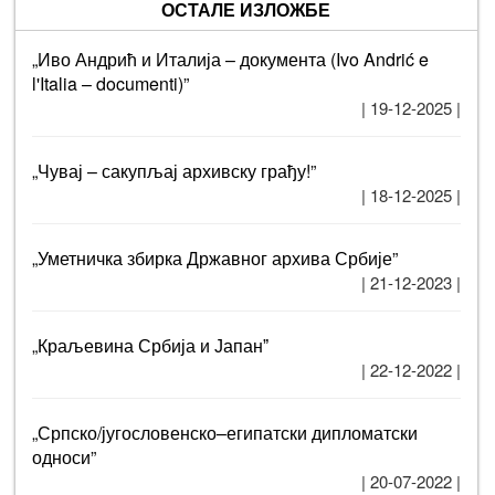
ОСТАЛЕ ИЗЛОЖБЕ
„Иво Андрић и Италија – документа (Ivo Andrić e
l'Italia – documenti)”
| 19-12-2025 |
„Чувај – сакупљај архивску грађу!”
| 18-12-2025 |
„Уметничка збирка Државног архива Србије”
| 21-12-2023 |
„Краљевина Србија и Јапанˮ
| 22-12-2022 |
„Српско/југословенско–египатски дипломатски
односи”
| 20-07-2022 |