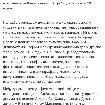
отворена је за Дан архива у Србији 17. децембра 2019.
године.
Изложбу сачињавају документа о школовању српских
студената на италијанским универзитетима, усавршавању
српских вајара, сликара, музичара, историчара у Италији,
као и о гостовањима италијанских уметника у Београду.
Посебне целине посвећене су културним, научним,
дипломатским, војним и привредним односима двеју држава
у периоду до 1918. године. На изложби је представљено
више од две стотине експоната – дипломатских и ратних
извештаја, конвенција, указа, писама, преписки,
фотографија, новинских чланака из домаће и стране
штампе, спискова и фотографија дипломатских
представника, пописа гарибалдинаца, превода дела
италијанских аутора на српски језик.
Међу документима у којима се сазнаје које је све
италијанске појединце Србија одликовала, пажњу привлачи
документ о додели Ордена Св. Саве управнику Државног
архива у Венецији, Карлу Малаголи, што је јединствен