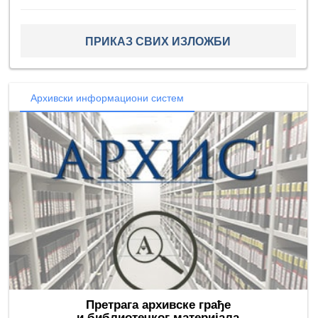
ПРИКАЗ СВИХ ИЗЛОЖБИ
Архивски информациони систем
Претрага архивске грађе
и библиотечког материјала