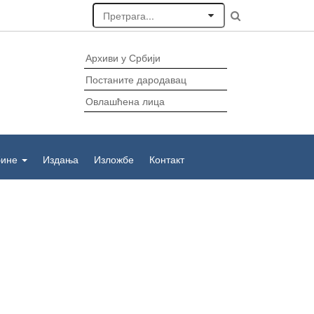
Архиви у Србији
Постаните дародавац
Овлашћена лица
бине
Издања
Изложбе
Контакт