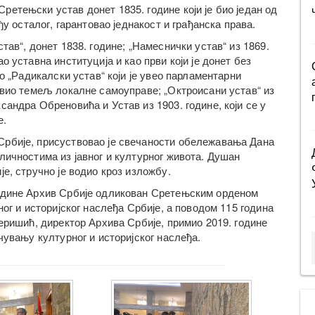
етењски устав донет 1835. године који је био један од
ђу осталог, гарантовао једнакост и грађанска права.
тав“, донет 1838. године; „Намеснички устав“ из 1869.
 уставна институција и као први који је донет без
о „Радикалски устав“ који је увео парламентарни
авио темељ локалне самоуправе; „Октроисани устав“ из
андра Обреновића и Устав из 1903. године, који се у
е.
Србије, присуствовао је свечаности обележавања Дана
личностима из јавног и културног живота. Душан
е, стручно је водио кроз изложбу.
године Архив Србије одликован Сретењским орденом
ног и историјског наслеђа Србије, а поводом 115 година
еришић, директор Архива Србије, примио 2019. године
чувању културног и историјског наслеђа.