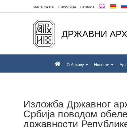
МАПА САЈТА
ЋИРИЛИЦА
LATINICA
ДРЖАВНИ АРХ
О Архиву
Новости
Арх
Изложба Државног арх
Србија поводом обел
државности Републик