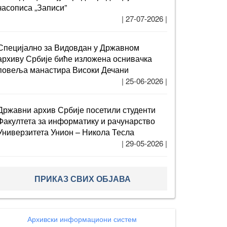
часописа „Записи”
| 27-07-2026 |
Специјално за Видовдан у Државном
архиву Србије биће изложена оснивачка
повеља манастира Високи Дечани
| 25-06-2026 |
Државни архив Србије посетили студенти
Факултета за информатику и рачунарство
Универзитета Унион – Никола Тесла
| 29-05-2026 |
ПРИКАЗ СВИХ ОБЈАВА
Архивски информациони систем