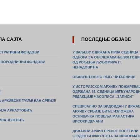
ПА САЈТА
ПОСЛЕДЊЕ ОБЈАВЕ
СТРАТИВНИ ФОНДОВИ
У ВАЉЕВУ ОДРЖАНА ПРВА СЕДНИЦА
ОДБОРА ЗА ОБЕЛЕЖАВАЊЕ 200 ГОД
И ПОРОДНИЧНИ ФОНДОВИ
ОД РОЂЕЊА ЉУБОМИРА П.
НЕНАДОВИЋА
ОБАВЕШТЕЊЕ О РАДУ ЧИТАОНИЦЕ
У ИСТОРИЈСКОМ АРХИВУ ПОЖАРЕВА
Е
ОДРЖАНА 15. СЕДНИЦА МЕЂУНАРОД
РЕДАКЦИЈЕ ЧАСОПИСА „ЗАПИСИ”
 АРХИВСКЕ ГРАЂЕ ВАН СРБИЈЕ
СПЕЦИЈАЛНО ЗА ВИДОВДАН У ДРЖА
ИЈА АРНАУТОВИЋ
АРХИВУ СРБИЈЕ БИЋЕ ИЗЛОЖЕНА
ОСНИВАЧКА ПОВЕЉА МАНАСТИРА
ИНА ЈЕЛЕНИЋ
ВИСОКИ ДЕЧАНИ
ДРЖАВНИ АРХИВ СРБИЈЕ ПОСЕТИЛИ
СТУДЕНТИ ФАКУЛТЕТА ЗА ИНФОРМАТ