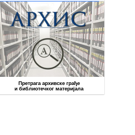
Претрага архивске грађе
и библиотечког материјала