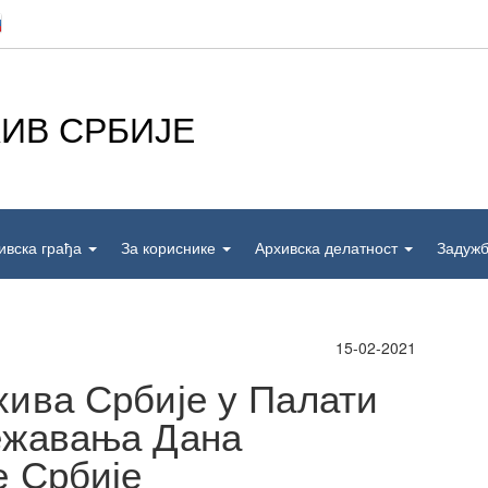
ИВ СРБИЈЕ
ивска грађа
За кориснике
Архивска делатност
Задуж
15-02-2021
ива Србије у Палати
ежавања Дана
е Србије