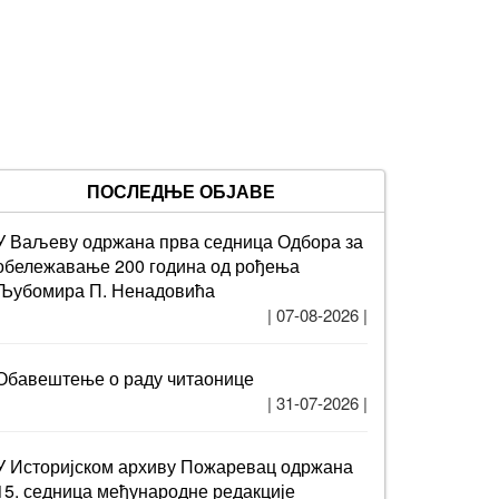
ПОСЛЕДЊЕ ОБЈАВЕ
У Ваљеву одржана прва седница Одбора за
обележавање 200 година од рођења
Љубомира П. Ненадовића
| 07-08-2026 |
Обавештење о раду читаонице
| 31-07-2026 |
У Историјском архиву Пожаревац одржана
15. седница међународне редакције