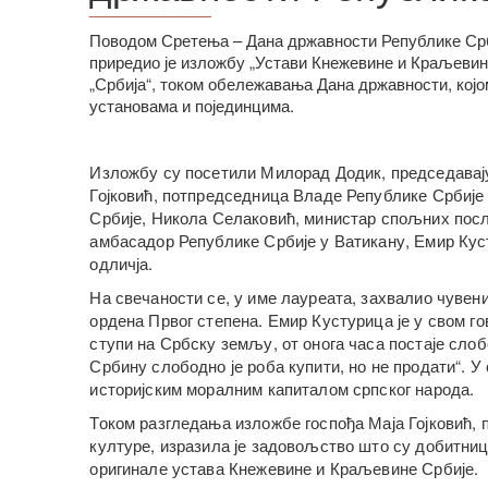
______________
Поводом Сретења – Дана државности Републике Срби
приредио је изложбу „Устави Кнежевине и Краљевин
„Србија“, током обележавања Дана државности, ко
установама и појединцима.
Изложбу су посетили Милорад Додик, председавај
Гојковић, потпредседница Владе Републике Србије
Србије, Никола Селаковић, министар спољних пос
амбасадор Републике Србије у Ватикану, Емир Кус
одличја.
На свечаности се, у име лауреата, захвалио чуве
ордена Првог степена. Емир Кустурица је у свом го
ступи на Србску земљу, от онога часа постаје слоб
Србину слободно је роба купити, но не продати“. У 
историјским моралним капиталом српског народа.
Током разгледања изложбе госпођа Маја Гојковић,
културе, изразила је задовољство што су добитни
оригинале устава Кнежевине и Краљевине Србије.