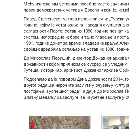
Међу изложеним уставима посебно место заузима Ср
првих демократских устава у Европи и који је, изме
Поред Сретењског устава изложени су и: „Турски ус
године, којим је установљена Народна скупштина као
сагласности Порте; Устав из 1888. године познат ка
систем, непосредне изборе и тајно гласање и пост
1901. године донет за време владавине краља Алекс
својим одредбама ослањао на устав из 1888. годин
Др Мирослав Перишић, директор Државног архива 
државности којом приликом се сусрео са угледним 
Гутеша, историчар, архивист Државног архива Србиј
Подсећамо да је поводом Дана државности 2014. 
другог реда „за нарочите заслуге у очувању култур
постојања и успешног рада“, а да је др Мирослав П
Златну медаљу за заслуге, за изузетне заслуге у о