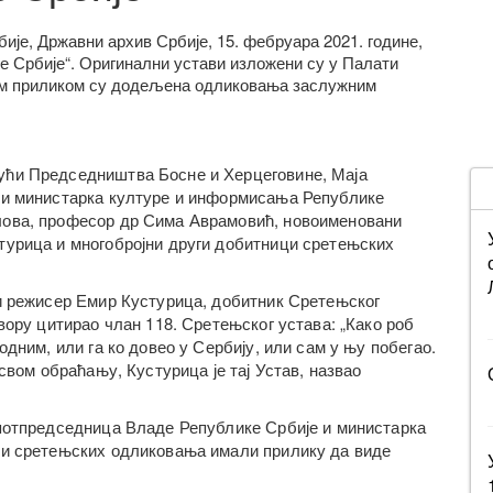
је, Државни архив Србије, 15. фебруара 2021. године,
е Србије“. Оригинални устави изложени су у Палати
јом приликом су додељена одликовања заслужним
ући Председништва Босне и Херцеговине, Маја
 и министарка културе и информисања Републике
лова, професор др Сима Аврамовић, новоименовани
турица и многобројни други добитници сретењских
ни режисер Емир Кустурица, добитник Сретењског
вору цитирао члан 118. Сретењског устава: „Како роб
одним, или га ко довео у Сербију, или сам у њу побегао.
свом обраћању, Кустурица је тај Устав, назвао
 потпредседница Владе Републике Србије и министарка
ци сретењских одликовања имали прилику да виде