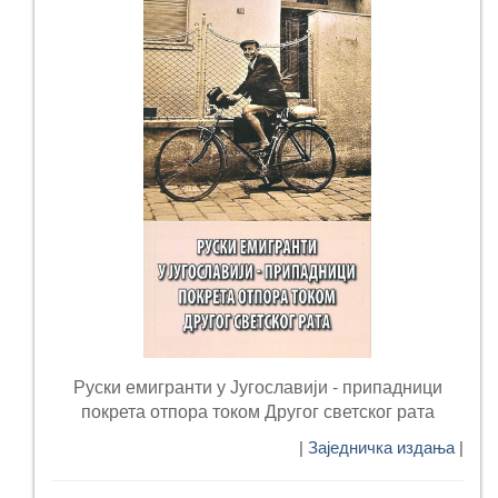
Руски емигранти у Југославији - припадници
покрета отпора током Другог светског рата
|
Заједничка издања
|