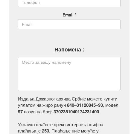
Email *
Напомена :
Издања Државног архива Србије можете купити
уплатом на жиро рачун
840–31120845–93
, модел:
97
позив на број:
3702351040174231400
.
Уколико плаћате преко интернета шифра
плаћања је
253
. Плаћање није могуће у