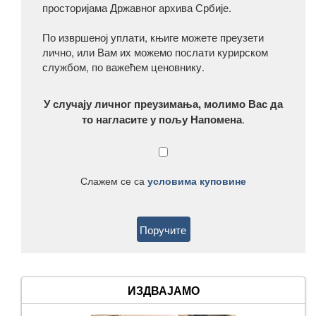
просторијама Државног архива Србије.
По извршеној уплати, књиге можете преузети
лично, или Вам их можемо послати курирском
службом, по важећем ценовнику.
У случају личног преузимања, молимо Вас да
то нагласите у пољу Напомена
.
Слажем се са
условима куповине
ИЗДВАЈАМО