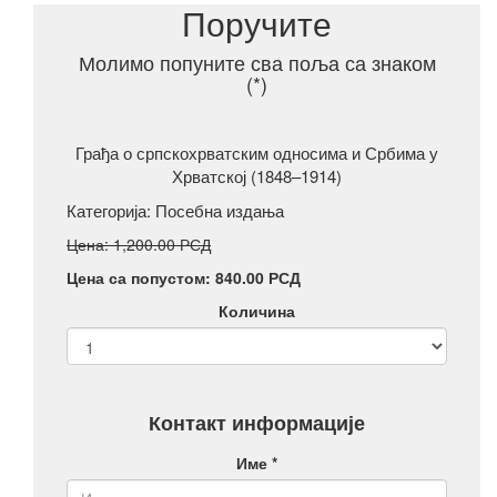
Поручите
Молимо попуните сва поља са знаком
(*)
Грађа о српскохрватским односима и Србима у
Хрватској (1848–1914)
Категорија:
Посебна издања
Цена: 1,200.00 РСД
Цена са попустом: 840.00 РСД
Количина
Контакт информације
Име *