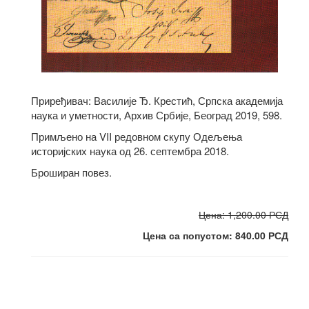
Приређивач: Василије Ђ. Крестић, Српска академија
наука и уметности, Архив Србије, Београд 2019, 598.
Примљено на VII редовном скупу Одељења
историјских наука од 26. септембра 2018.
Броширан повез.
Цена: 1,200.00 РСД
Цена са попустом: 840.00 РСД