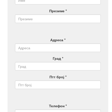
Презиме *
Адреса *
Град *
Птт број *
Телефон *