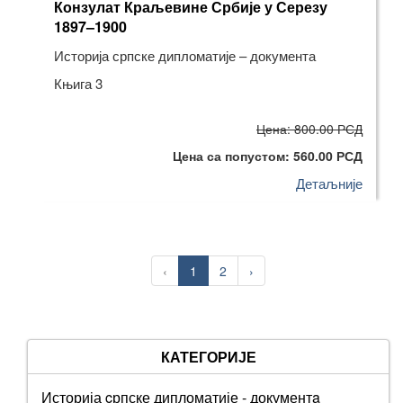
Конзулат Краљевине Србије у Серезу
1897–1900
Историја српске дипломатије – документа
Књига 3
Цена: 800.00 РСД
Цена са попустом: 560.00 РСД
Детаљније
‹
1
2
›
КАТЕГОРИЈЕ
Историја cрпске дипломатије - документa