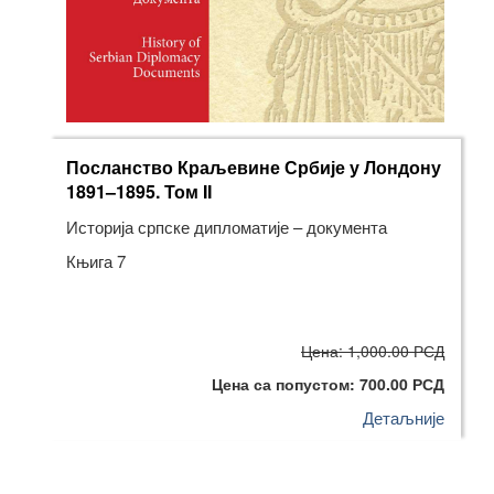
Посланство Краљевине Србије у Лондону
1891–1895. Том II
Историја српске дипломатије – документа
Књига 7
Цена: 1,000.00 РСД
Цена са попустом: 700.00 РСД
Детаљније