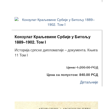
Конзулат Краљевине Србије у Битољу
1889–1902. Том I
Историја српске дипломатије – документа. Књига
11 Том I
Цена: 1,200.00 РСД
Цена са попустом: 840.00 РСД
Детаљније