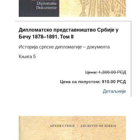
Дипломатско представништво Србије у
Бечу 1878–1891. Том II
Историја српске дипломатије – документа
Књига 5
Цена: 1,300.00 РСД
Цена са попустом: 910.00 РСД
Детаљније