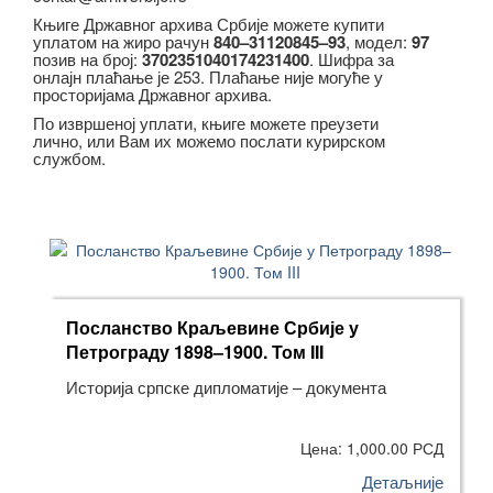
Књиге Државног архива Србије можете купити
уплатом на жиро рачун
840–31120845–93
, модел:
97
позив на број:
3702351040174231400
. Шифра за
онлајн плаћање је 253. Плаћање није могуће у
просторијама Државног архива.
По извршеној уплати, књиге можете преузети
лично, или Вам их можемо послати курирском
службом.
Посланство Краљевине Србије у
Петрограду 1898–1900. Том III
Историја српске дипломатије – документа
Цена: 1,000.00 РСД
Детаљније