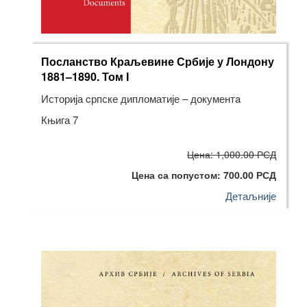
Посланство Краљевине Србије у Лондону
1881–1890. Том I
Историја cрпске дипломатије – документa
Књига 7
Цена: 1,000.00 РСД
Цена са попустом: 700.00 РСД
Детаљније