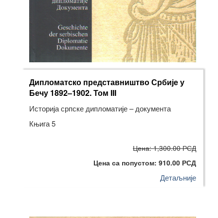
Дипломатско представништво Србије у
Бечу 1892–1902. Том III
Историја српске дипломатије – документа
Књига 5
Цена: 1,300.00 РСД
Цена са попустом: 910.00 РСД
Детаљније