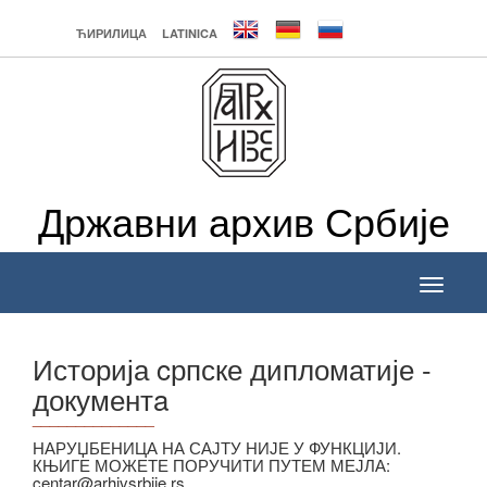
ЋИРИЛИЦА
LATINICA
Државни архив Србије
Toggle
navigati
Историја cрпске дипломатије -
документa
______________
НАРУЏБЕНИЦА НА САЈТУ НИЈЕ У ФУНКЦИЈИ.
КЊИГЕ МОЖЕТЕ ПОРУЧИТИ ПУТЕМ МЕЈЛА:
centar@arhivsrbije.rs