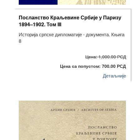
Посланство Краљевине Србије у Паризу
1894–1902. Том III
Историја српске дипломатије - документа. Књига
8
Цена: 1,000.00 РСД
Цена са попустом: 700.00 РСД
Детаљније