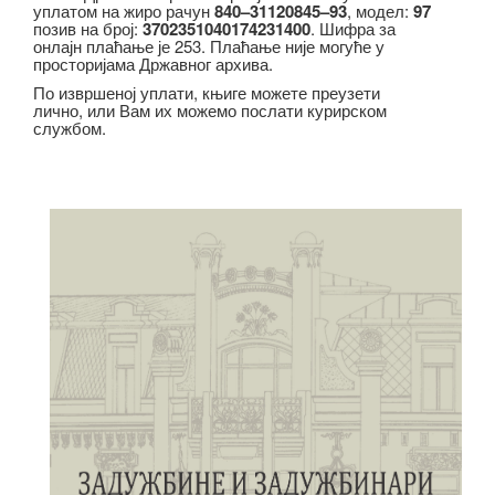
уплатом на жиро рачун
840–31120845–93
, модел:
97
позив на број:
3702351040174231400
. Шифра за
онлајн плаћање је 253. Плаћање није могуће у
просторијама Државног архива.
По извршеној уплати, књиге можете преузети
лично, или Вам их можемо послати курирском
службом.