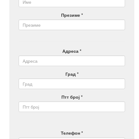
Презиме *
Адреса *
Град *
Птт број *
Телефон *