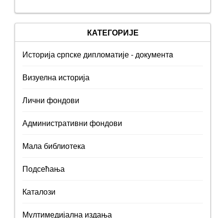
КАТЕГОРИЈЕ
Историја cрпске дипломатије - документa
Визуелна историја
Лични фондови
Административни фондови
Мала библиотека
Подсећања
Каталози
Мултимедијална издања