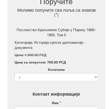
Поручите
Молимо попуните сва поља са знаком
(*)
Посланство Краљевине Србије у Паризу 1886–
1893. Том II
Категорија:
Историја cрпске дипломатије -
документa
Цена: 1,000.00 РСД
Цена са попустом: 700.00 РСД
Количина
Контакт информације
Име *