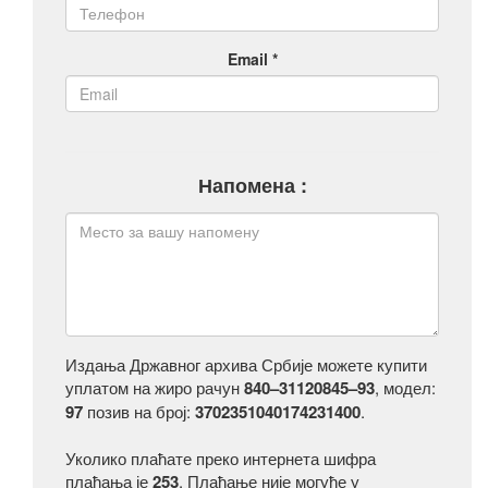
Email *
Напомена :
Издања Државног архива Србије можете купити
уплатом на жиро рачун
840–31120845–93
, модел:
97
позив на број:
3702351040174231400
.
Уколико плаћате преко интернета шифра
плаћања је
253
. Плаћање није могуће у