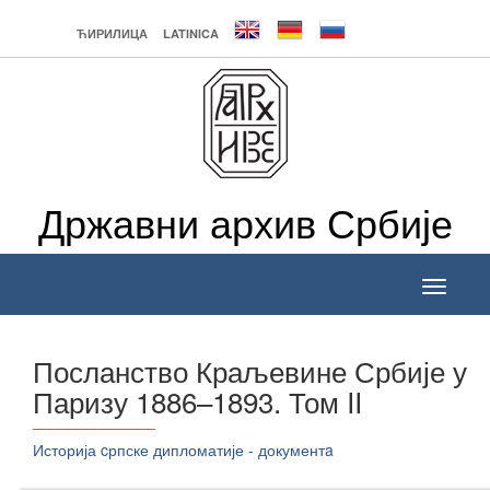
ЋИРИЛИЦА
LATINICA
Државни архив Србије
Toggle
navigati
Посланство Краљевине Србије у
Паризу 1886–1893. Том II
______________
Историја cрпске дипломатије - документa