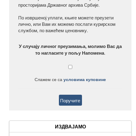
просторијама Државног архива Србије.
По извршеној уплати, књиге можете преузети
лично, или Вам их можемо послати курирском
службом, по важећем ценовнику.
У случају личног преузимања, молимо Вас да
то нагласите у пољу Напомена
.
Слажем се са
условима куповине
ИЗДВАЈАМО