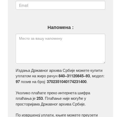
Напомена :
Издања Државног архива Србије можете купити
уплатом на жиро рачун
840–31120845–93
, модел:
97
позив на број:
3702351040174231400
.
Уколико плаћате преко интернета шифра
плаћања је
253
. Плаћање није могуће у
просторијама Државног архива Србије.
По извршеној уплати, књиге можете преузети