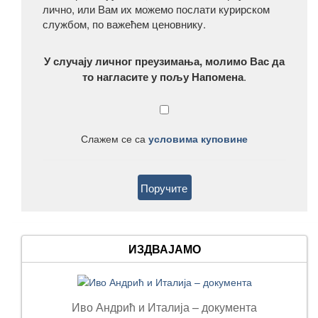
лично, или Вам их можемо послати курирском
службом, по важећем ценовнику.
У случају личног преузимања, молимо Вас да
то нагласите у пољу Напомена
.
Слажем се са
условима куповине
ИЗДВАЈАМО
Иво Андрић и Италија – документа