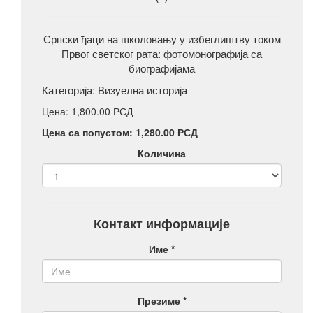
Српски ђаци на школовању у избеглиштву током
Првог светског рата: фотомонографија са
биографијама
Категорија:
Визуелна историја
Цена: 1,800.00 РСД
Цена са попустом: 1,280.00 РСД
Количина
Контакт информације
Име *
Презиме *