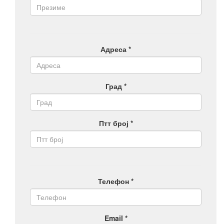
Адреса *
Град *
Птт број *
Телефон *
Email *