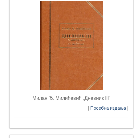
Милан Ђ. Милићевић „Дневник III”
|
Посебна издања
|