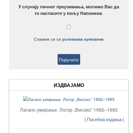
У случају личног преузимања, молимо Вас да
то нагласите у пољу Напомена
.
Слажем се са
условима куповине
ИЗДВАЈАМО
Лагано умирање. Логор „Високо” 1992–1993
|
Посебна издања
|