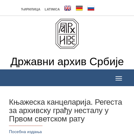
ЋИРИЛИЦА
LATINICA
Државни архив Србије
Toggle
navigati
Књажеска канцеларија. Регеста
за архивску грађу несталу у
Првом светском рату
______________
Посебна издања