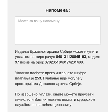
Напомена :
Издања Државног архива Србије можете купити
уплатом на жиро рачун
840–31120845–93
, модел:
97
позив на број:
3702351040174231400
.
Уколико плаћате преко интернета шифра
плаћања је
253
. Плаћање није могуће у
просторијама Државног архива Србије.
По извршеној уплати, књиге можете преузети
лично, или Вам их можемо послати курирском
службом, по важећем ценовнику.