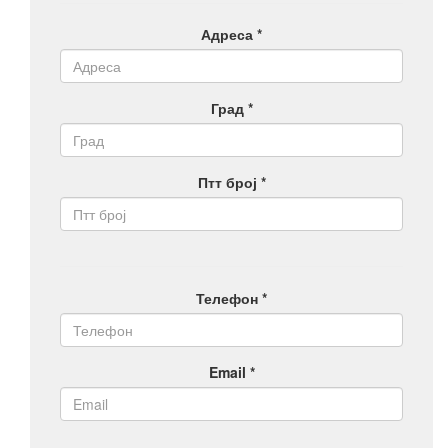
Адреса *
Град *
Птт број *
Телефон *
Email *