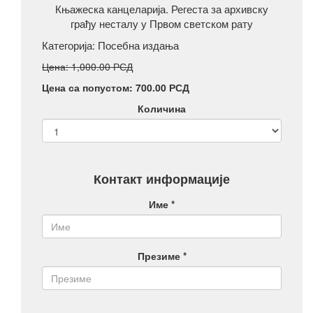
Књажеска канцеларија. Регеста за архивску
грађу несталу у Првом светском рату
Категорија:
Посебна издања
Цена: 1,000.00 РСД
Цена са попустом: 700.00 РСД
Количина
Контакт информације
Име *
Презиме *