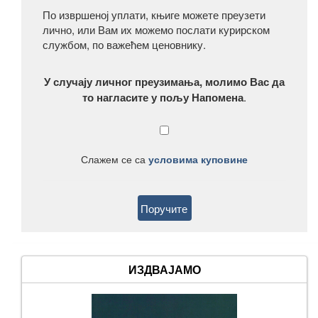
По извршеној уплати, књиге можете преузети
лично, или Вам их можемо послати курирском
службом, по важећем ценовнику.
У случају личног преузимања, молимо Вас да
то нагласите у пољу Напомена
.
Слажем се са
условима куповине
ИЗДВАЈАМО