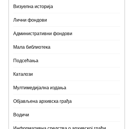
Визуелна историја
Лични фондови
Административни фондови
Мала библиотека
Подсећања
Каталози
Мултимедијална издања
Објављена архивска грађа
Водичи
Информативна средства о архивској грађи