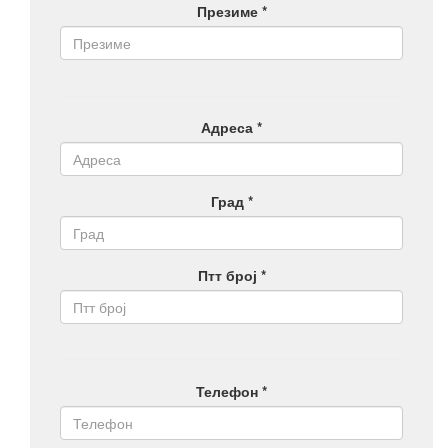
Презиме *
Адреса *
Град *
Птт број *
Телефон *