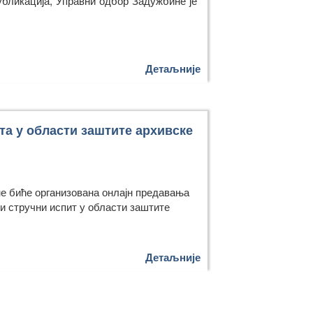
бликација, Управни одбор Задужбине је
Детаљније
та у области заштите архивске
ине биће организована онлајн предавања
ти стручни испит у области заштите
Детаљније