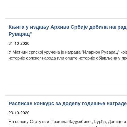
Књига у издању Архива Србије добила наград
Руварац“
31-10-2020
У Матици српској уручена је награда "Иларион Руварац" кој
историје српског народа или опште историје објављена у пр
Расписан конкурс за доделу годишње награде
23-10-2020
На основу Статута и Правила Задужбине „Ђурђа, Данице и 