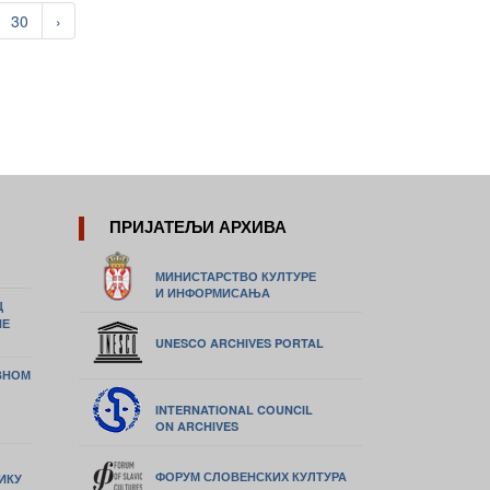
30
›
ПРИЈАТЕЉИ АРХИВА
МИНИСТАРСТВО КУЛТУРЕ
И ИНФОРМИСАЊА
Ц
НЕ
UNESCO ARCHIVES PORTAL
ВНОМ
INTERNATIONAL COUNCIL
ON ARCHIVES
ФОРУМ СЛОВЕНСКИХ КУЛТУРА
ИКУ