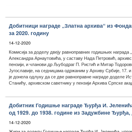
Добитници награде „Златна архива“ из Фонд
за 2020. годину
14-12-2020
Комисија за доделу двеју равноправних годишњих награда „
Александра Арнаутовића, у саставу Нада Петровић, архивск
пензији, и чланови др Љубодраг П. Ристић и Митар Тодоров
Југославије, на седницама одржаним у Архиву Србије, 17. и 
је донела одлуку да се две равноправне награде доделе И
Станићу, архивском саветнику у пензији Архива Српске ака
Добитник Годишње награде Ђурђа И. Јеленић
од 1929. до 1938. године из Задужбине Ђурђа,
14-12-2020
Жири за доделу Годишње награде Ђурђа И. Јеленића, управ