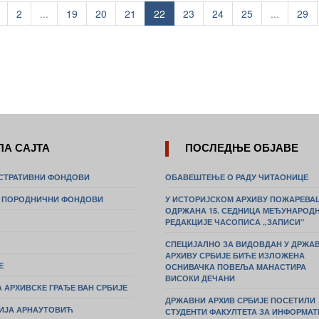
2
...
19
20
21
22
23
24
25
...
29
ПА САЈТА
ПОСЛЕДЊЕ ОБЈАВЕ
СТРАТИВНИ ФОНДОВИ
ОБАВЕШТЕЊЕ О РАДУ ЧИТАОНИЦЕ
И ПОРОДНИЧНИ ФОНДОВИ
У ИСТОРИЈСКОМ АРХИВУ ПОЖАРЕВА
ОДРЖАНА 15. СЕДНИЦА МЕЂУНАРОД
РЕДАКЦИЈЕ ЧАСОПИСА „ЗАПИСИ”
СПЕЦИЈАЛНО ЗА ВИДОВДАН У ДРЖА
АРХИВУ СРБИЈЕ БИЋЕ ИЗЛОЖЕНА
Е
ОСНИВАЧКА ПОВЕЉА МАНАСТИРА
ВИСОКИ ДЕЧАНИ
 АРХИВСКЕ ГРАЂЕ ВАН СРБИЈЕ
ДРЖАВНИ АРХИВ СРБИЈЕ ПОСЕТИЛИ
ИЈА АРНАУТОВИЋ
СТУДЕНТИ ФАКУЛТЕТА ЗА ИНФОРМАТ