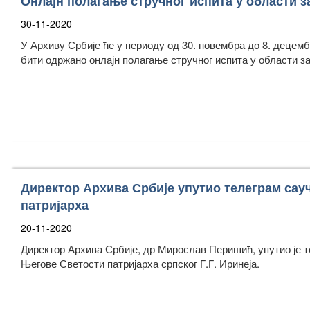
Онлајн полагање стручног испита у области з
30-11-2020
У Архиву Србије ће у периоду од 30. новембра до 8. децемб
бити одржано онлајн полагање стручног испита у области з
Директор Архива Србије упутио телеграм са
патријарха
20-11-2020
Директор Архива Србије, др Мирослав Перишић, упутио је 
Његове Светости патријарха српског Г.Г. Иринеја.