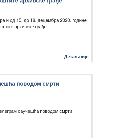
аштите архивске грађе
ра и од 15. до 18. децембра 2020. године
аштите архивске грађе.
Детаљније
учешћа поводом смрти
телеграм саучешћа поводом смрти