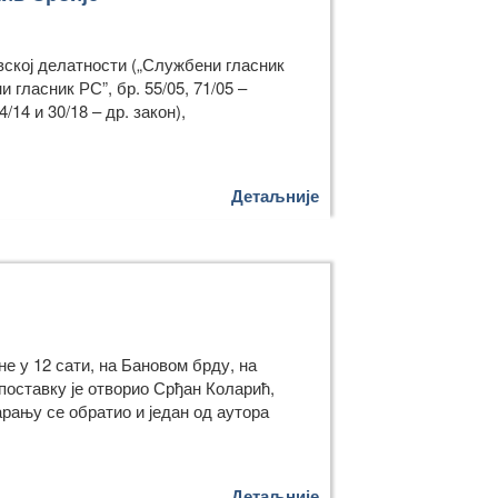
ивској делатности („Службени гласник
и гласник РС”, бр. 55/05, 71/05 –
4/14 и 30/18 – др. закон),
Детаљније
не у 12 сати, на Бановом брду, на
оставку је отворио Срђан Коларић,
рању се обратио и један од аутора
Детаљније