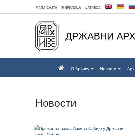
МАПА САЈТА
ЋИРИЛИЦА
LATINICA
ДРЖАВНИ АРХ
О Архиву
Новости
Арх
Новости
______________