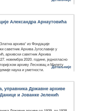
ације Александра Арнаутовића
Златна архива“ из Фондације
и саветник Архива Југославије у
ић, архивски саветник Архива
27. новембра 2020. године, једногласно
сторијском архиву Лесковац и Милету
Детаљније
демије наука и уметности.
а, управника Државне архиве
 Данице и Јованке Јеленић
ника Државне архиве од 1929. до 1938.