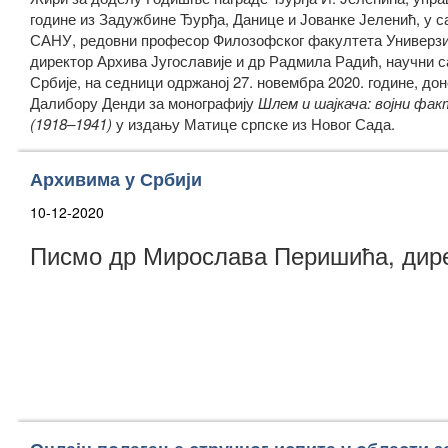
године из Задужбине Ђурђа, Данице и Јованке Јеленић, у с
САНУ, редовни професор Филозофског факултета Универзит
директор Архива Југославије и др Радмила Радић, научни са
Србије, на седници одржаној 27. новембра 2020. године, дон
Далибору Денди за монографију
Шлем и шајкача: војни фак
(1918–1941)
у издању Матице српске из Новог Сада.
Архивима у Србији
10-12-2020
Писмо др Мирослава Перишића, дире