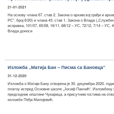
21-01-2021
На основу члана 67. став 2. Закона о архивској грађи и арх
РС”, број 6/20) и члана 43. став 1. Закона о Влади („Службен
исправка, 101/07, 65/08, 16/11, 68/12 – УС, 72/12, 7/14 – УС, 4
Влада доноси
Изложба „Матија Бан – Писма са Бановца“
31-12-2020
Изложба о Матији Бану отворена је 30. децембра 2020. годи
платоу испред Основне школе „Јосиф Панчић“. Изложбену п
председник општине Чукарица, а присутним гостима на отва
изложбе Пеђа Милојевић.