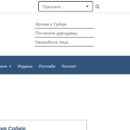
Архиви у Србији
Постаните дародавац
Овлашћена лица
бине
Издања
Изложбе
Контакт
ив Србије