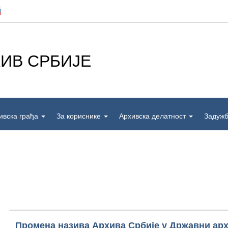
ИВ СРБИЈЕ
ивска грађа
За кориснике
Архивска делатност
Задуж
Промена назива Архива Србије у Државни арх