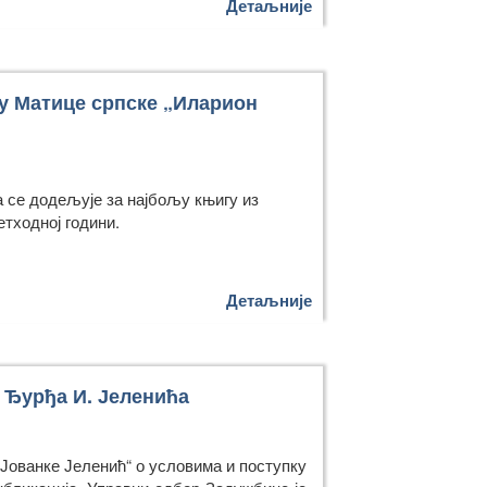
Детаљније
у Матице српске „Иларион
а се додељује за најбољу књигу из
етходној години.
Детаљније
 Ђурђа И. Јеленића
Јованке Јеленић“ о условима и поступку