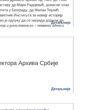
аставу др Мира Радојевић, дописни члан
ета у Београду, др Милан Терзић,
ветник Института за новију историју
ео је одлуку да се награда додели др
Детаљније
тор и југословенско – немачки односи
ктора Архива Србије
Детаљније