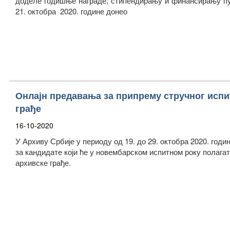
доделе годишње награде, стипендирању и финансирању пу
21. октобра 2020. године донео
Онлајн предавања за припрему стручног испи
грађе
16-10-2020
У Архиву Србије у периоду од 19. до 29. октобра 2020. год
за кандидате који ће у новембарском испитном року полага
архивске грађе.