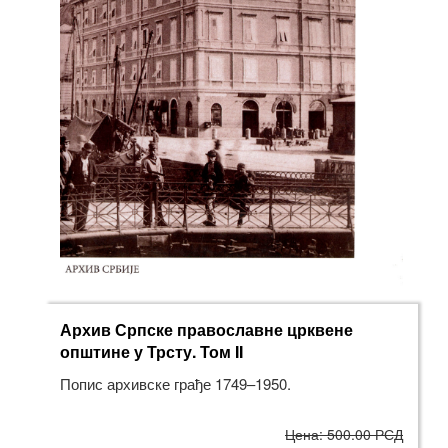
Архив Српске православне црквене
општине у Трсту. Том II
Попис архивске грађе 1749–1950.
Цена: 500.00 РСД