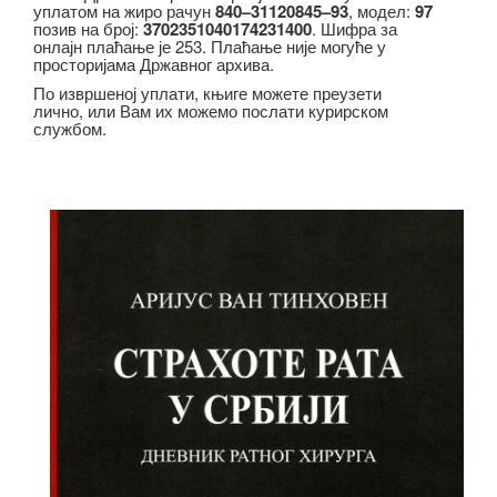
уплатом на жиро рачун
840–31120845–93
, модел:
97
позив на број:
3702351040174231400
. Шифра за
онлајн плаћање је 253. Плаћање није могуће у
просторијама Државног архива.
По извршеној уплати, књиге можете преузети
лично, или Вам их можемо послати курирском
службом.