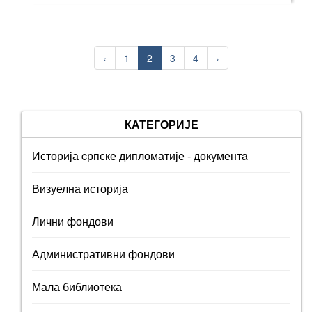
‹
1
2
3
4
›
КАТЕГОРИЈЕ
Историја cрпске дипломатије - документa
Визуелна историја
Лични фондови
Административни фондови
Мала библиотека