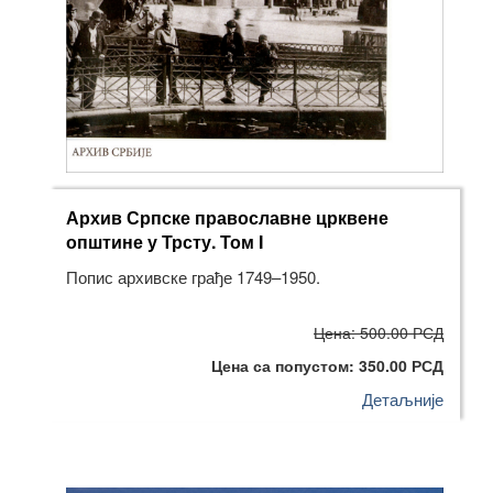
Архив Српске православне црквене
општине у Трсту. Том I
Попис архивске грађе 1749–1950.
Цена: 500.00 РСД
Цена са попустом: 350.00 РСД
Детаљније