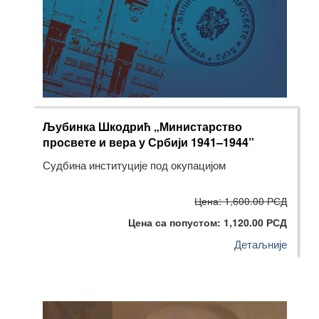
Љубинка Шкодрић „Министарство
просвете и вера у Србији 1941–1944”
Судбина институције под окупацијом
Цена: 1,600.00 РСД
Цена са попустом: 1,120.00 РСД
Детаљније