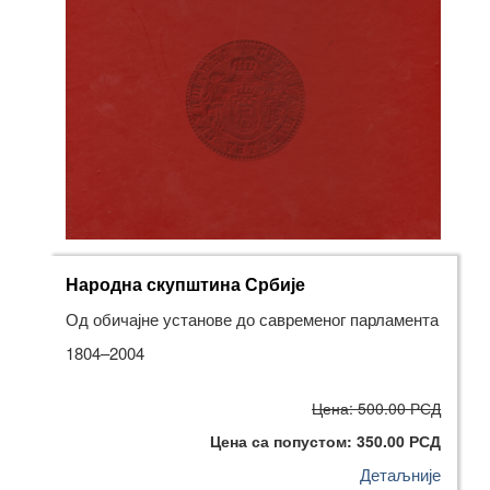
Народна скупштина Србије
Од обичајне установе до савременог парламента
1804–2004
Цена: 500.00 РСД
Цена са попустом: 350.00 РСД
Детаљније