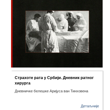
Страхоте рата у Србији. Дневник ратног
хирурга
Дневничке белешке Аријуса ван Тинховена
Детаљније