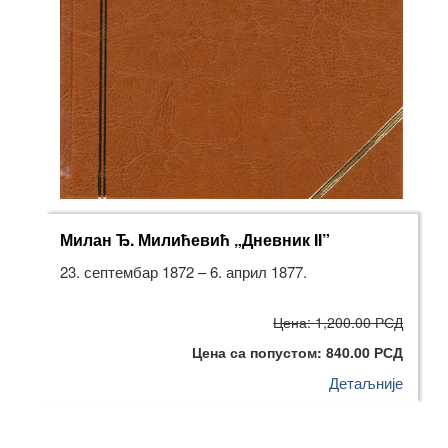
Милан Ђ. Милићевић „Дневник II”
23. септембар 1872 – 6. април 1877.
Цена: 1,200.00 РСД
Цена са попустом: 840.00 РСД
Детаљније