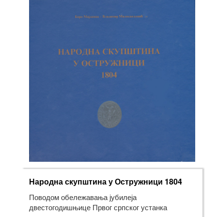
Народна скупштина у Остружници 1804
Поводом обележавања јубилеја
двестогодишњице Првог српског устанка