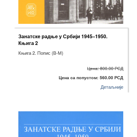
Занатске радње у Србији 1945–1950.
Књига 2
Књига 2. Попис (В-М)
Цена: 800.00 РСД
Цена са попустом: 560.00 РСД
Детаљније