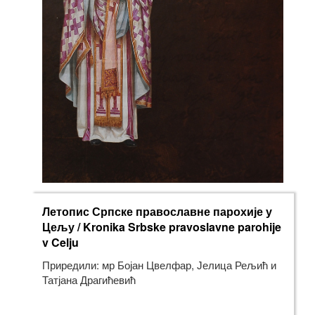
Летопис Српске православне парохије у
Цељу / Kronika Srbske pravoslavne parohije
v Celju
Приредили: мр Бојан Цвелфар, Јелица Рељић и
Татјана Драгићевић