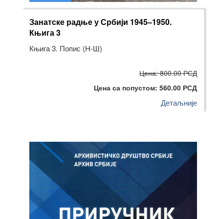
Занатске радње у Србији 1945–1950.
Књига 3
Књига 3. Попис (Н-Ш)
Цена: 800.00 РСД
Цена са попустом: 560.00 РСД
Детаљније