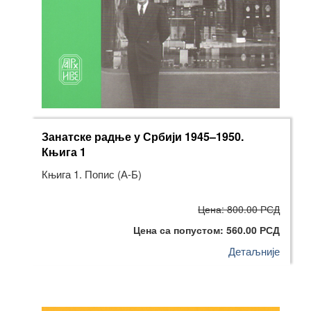
Занатске радње у Србији 1945–1950.
Књига 1
Књига 1. Попис (А-Б)
Цена: 800.00 РСД
Цена са попустом: 560.00 РСД
Детаљније